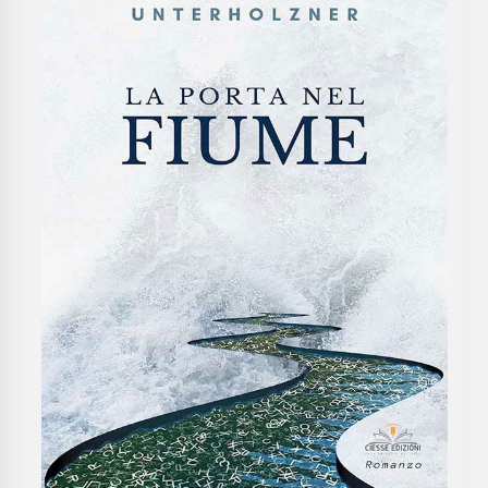
7 anni ago
“Albero chi?” senso dell’iniziativa
7 anni ago
La via fluida e il federalismo dei bisogni
7 anni ago
Il Paleocalcio
7 anni ago
Lo stagno delle gambusie
7 anni ago