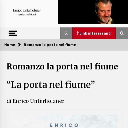
Skip
to
content
Link interessanti
Home
Romanzo la porta nel fiume
Link interessanti
Romanzo la porta nel fiume
Scheda stampa “La porta nel fiume”
5 anni ago
“La porta nel fiume”
Scheda stampa la porta nel fiume
5 anni ago
di Enrico Unterholzner
“La porta nel fiume”
5 anni ago
Albero chi?