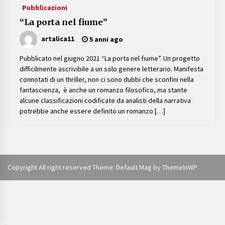
Pubblicazioni
7 anni ago
“La porta nel fiume”
artalica11
5 anni ago
“Albero chi?” senso dell’iniziativa
7 anni ago
Pubblicato nel giugno 2021 “La porta nel fiume”. Un progetto
difficilmente ascrivibile a un solo genere letterario. Manifesta
connotati di un thriller, non ci sono dubbi che sconfini nella
fantascienza, è anche un romanzo filosofico, ma stante
La via fluida e il federalismo dei bisogni
alcune classificazioni codificate da analisti della narrativa
7 anni ago
potrebbe anche essere definito un romanzo […]
Il Paleocalcio
7 anni ago
Copyright All right reserved Theme: Default Mag by
ThemeInWP
Lo stagno delle gambusie
7 anni ago